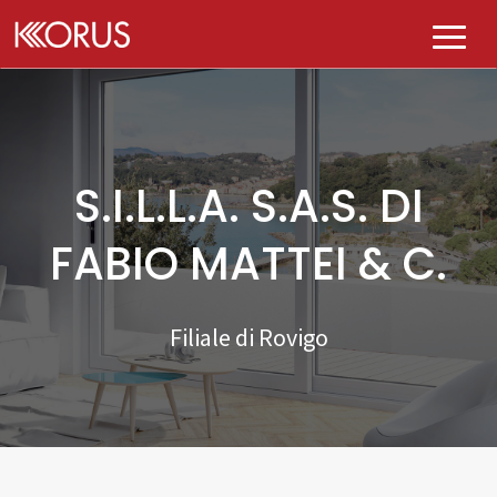
AZIENDA
PRODOTTI
S.I.L.L.A. S.A.S. DI
Chi siamo
PLUS
FABIO MATTEI & C.
Tutti i prodotti
Governance
PUNTI VENDITA
E-kolor
Filiale di Rovigo
DIVENTA KASA KORUS
K-perfect
CONTATTI
BLOG
Qualità