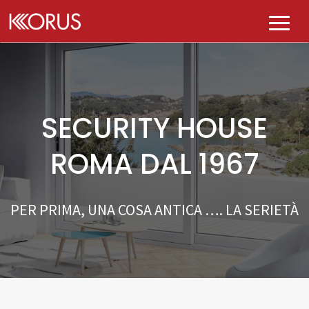
AZIENDA
PRODOTTI
SECURITY HOUSE
Chi siamo
PLUS
ROMA DAL 1967
Tutti i prodotti
Governance
PUNTI VENDITA
E-kolor
PER PRIMA, UNA COSA ANTICA …. LA SERIETÀ
DIVENTA KASA KORUS
K-perfect
CONTATTI
BLOG
Qualità