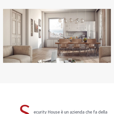
PVC
SCOPRI
ENERGY 1.0
Seaside
Vetreria
PVC/Alluminio
Thermoreflex
Alluminio
S
ecurity House è un azienda che fa della