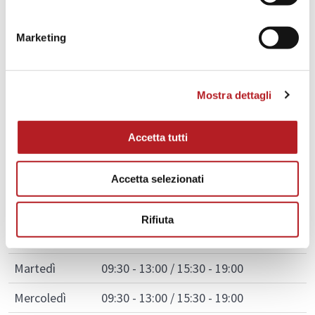
SECURITY HOUSE ROMA dal 1967
Via Bartolomeo Diaz, 20, 00154 Roma RM, Italia
Marketing
065942461
3939015612
Mostra dettagli
065942475
Accetta tutti
info@security-house.it
http://www.security-house.it
Accetta selezionati
Orari di Apertura
Rifiuta
Lunedì
09:30 - 13:00 / 15:30 - 19:00
Martedì
09:30 - 13:00 / 15:30 - 19:00
Mercoledì
09:30 - 13:00 / 15:30 - 19:00