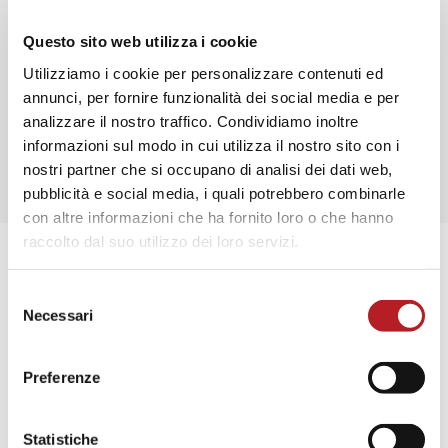
Impianti antifurto
Assistenza, garanzia e manutenzione
Questo sito web utilizza i cookie
Duplicazioni chiavi
Utilizziamo i cookie per personalizzare contenuti ed
Posa in opera
annunci, per fornire funzionalità dei social media e per
analizzare il nostro traffico. Condividiamo inoltre
informazioni sul modo in cui utilizza il nostro sito con i
nostri partner che si occupano di analisi dei dati web,
pubblicità e social media, i quali potrebbero combinarle
con altre informazioni che ha fornito loro o che hanno
raccolto dal suo utilizzo dei loro servizi.
Selezione
Necessari
del
consenso
Preferenze
Statistiche