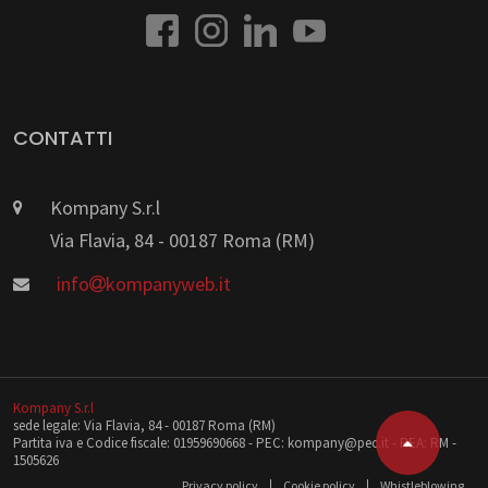
CONTATTI
Kompany S.r.l
Via Flavia, 84 - 00187 Roma (RM)
info
kompanyweb.it
Kompany S.r.l
sede legale: Via Flavia, 84 - 00187 Roma (RM)
Partita iva e Codice fiscale: 01959690668 - PEC: kompany@pec.it - REA: RM -
1505626
Privacy policy
Cookie policy
Whistleblowing