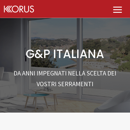
AZIENDA
PRODOTTI
G&P ITALIANA
Chi siamo
PLUS
Tutti i prodotti
DA ANNI IMPEGNATI NELLA SCELTA DEI
Governance
PUNTI VENDITA
E-kolor
VOSTRI SERRAMENTI
DIVENTA KASA KORUS
K-perfect
CONTATTI
BLOG
Qualità