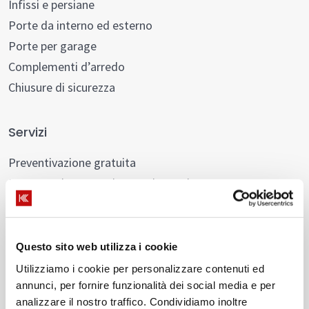
Infissi e persiane
Porte da interno ed esterno
Porte per garage
Complementi d’arredo
Chiusure di sicurezza
Servizi
Preventivazione gratuita
Progettazione e assistenza in cantiere
Posa in opera certificata
Assistenza pre e post vendita
Cessione del credito Eco-Bonus 50% e 110%
Questo sito web utilizza i cookie
Utilizziamo i cookie per personalizzare contenuti ed
annunci, per fornire funzionalità dei social media e per
analizzare il nostro traffico. Condividiamo inoltre