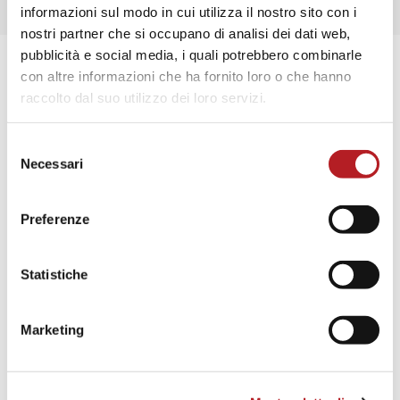
informazioni sul modo in cui utilizza il nostro sito con i
nostri partner che si occupano di analisi dei dati web,
pubblicità e social media, i quali potrebbero combinarle
con altre informazioni che ha fornito loro o che hanno
raccolto dal suo utilizzo dei loro servizi.
Selezione
Necessari
del
consenso
Preferenze
G&P ITALIANA
Vocabolo Osteria, 217B, 06059 Pantalla PG, Italia
Statistiche
0758950040
Marketing
info@gepitaliana.com
http://www.gepitaliana.com/index.php