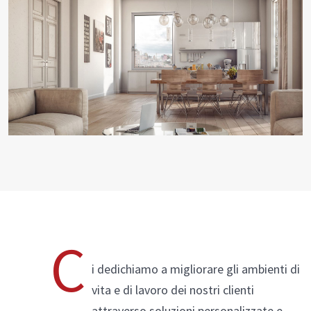
PVC
SCOPRI
ENERGY 1.0
Seaside
Vetreria
PVC/Alluminio
Thermoreflex
C
Alluminio
i dedichiamo a migliorare gli ambienti di
vita e di lavoro dei nostri clienti
attraverso soluzioni personalizzate e