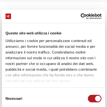
Questo sito web utilizza i cookie
Utilizziamo i cookie per personalizzare contenuti ed
annunci, per fornire funzionalità dei social media e per
analizzare il nostro traffico. Condividiamo inoltre
FT SYSTEM
informazioni sul modo in cui utilizza il nostro sito con i
nostri partner che si occupano di analisi dei dati web,
Via Emilia Ovest, 1617 - 41123 Modena (MO)
pubblicità e social media, i quali potrebbero combinarle
05321890384
con altre informazioni che ha fornito loro o che hanno
raccolto dal suo utilizzo dei loro servizi.
3287921163
danielecollini@ft-system.it
Selezione
Necessari
del
https://ft-system.it/
consenso