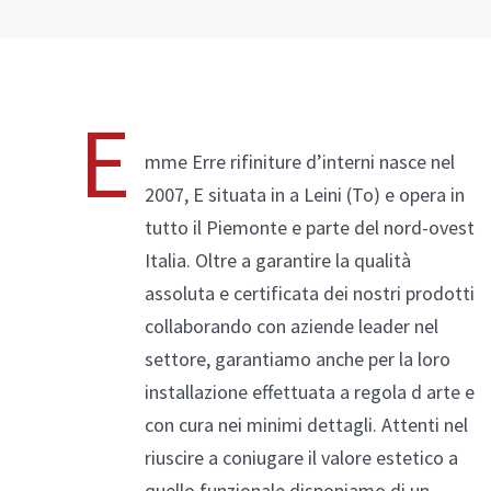
E
Alluminio/Legno
mme Erre rifiniture d’interni nasce nel
2007, E situata in a Leini (To) e opera in
tutto il Piemonte e parte del nord-ovest
Compara prodotti
Italia. Oltre a garantire la qualità
assoluta e certificata dei nostri prodotti
collaborando con aziende leader nel
settore, garantiamo anche per la loro
installazione effettuata a regola d arte e
con cura nei minimi dettagli. Attenti nel
riuscire a coniugare il valore estetico a
quello funzionale disponiamo di un