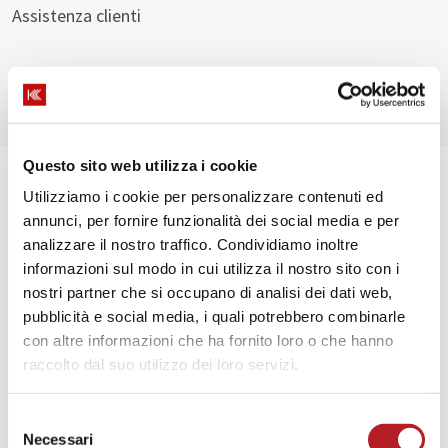
Assistenza clienti
Questo sito web utilizza i cookie
Utilizziamo i cookie per personalizzare contenuti ed
annunci, per fornire funzionalità dei social media e per
analizzare il nostro traffico. Condividiamo inoltre
informazioni sul modo in cui utilizza il nostro sito con i
nostri partner che si occupano di analisi dei dati web,
Emme Erre rifiniture d’interni snc di Zanaboni
pubblicità e social media, i quali potrebbero combinarle
Marcello e c
con altre informazioni che ha fornito loro o che hanno
Via Volpiano, 30C - 10040 Leini (TO)
raccolto dal suo utilizzo dei loro servizi.
3453907648
Selezione
Necessari
del
info@emmeerresnc.com