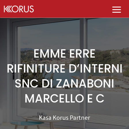
AZIENDA
PRODOTTI
EMME ERRE
Chi siamo
PLUS
RIFINITURE D’INTERNI
Tutti i prodotti
Governance
PUNTI VENDITA
SNC DI ZANABONI
E-kolor
DIVENTA KASA KORUS
MARCELLO E C
K-perfect
CONTATTI
Kasa Korus Partner
BLOG
Qualità