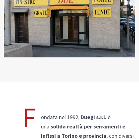
PVC
SCOPRI
ENERGY 1.0
Seaside
Vetreria
PVC/Alluminio
Thermoreflex
F
ondata nel 1992,
Duegi s.r.l.
è
Alluminio
una
solida realtà per serramenti e
infissi a Torino e provincia
, con diversi