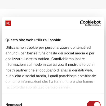
Questo sito web utilizza i cookie
Utilizziamo i cookie per personalizzare contenuti ed
annunci, per fornire funzionalità dei social media e per
analizzare il nostro traffico. Condividiamo inoltre
DUEGI S.A.S.
informazioni sul modo in cui utilizza il nostro sito con i
nostri partner che si occupano di analisi dei dati web,
Corso Francia, 259 angolo Via Cefalonia, 1 - 10093
pubblicità e social media, i quali potrebbero combinarle
Collegno (TO)
con altre informazioni che ha fornito loro o che hanno
raccolto dal suo utilizzo dei loro servizi.
0114160345
3351865296
Selezione
Necessari
del