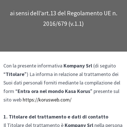
PVC
SCOPRI
ENERGY 1.0
ai sensi dell’art.13 del Regolamento UE n.
Seaside
2016/679 (v.1.1)
Vetreria
PVC/Alluminio
Thermoreflex
Con la presente informativa
Kompany Srl
(di seguito
“
Titolare
”) La informa in relazione al trattamento dei
Suoi dati personali forniti mediante la compilazione del
form “
Entra ora nel mondo Kasa Korus
” presente sul
sito web
https://korusweb.com/
Alluminio
1. Titolare del trattamento e dati di contatto
Il Titolare del trattamento è
Kompany Srl
nella persona