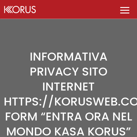
AZIENDA
PRODOTTI
INFORMATIVA
Chi siamo
PLUS
PRIVACY SITO
Tutti i prodotti
Governance
PUNTI VENDITA
INTERNET
E-kolor
DIVENTA KASA KORUS
HTTPS://KORUSWEB.C
K-perfect
CONTATTI
FORM “ENTRA ORA NEL
BLOG
MONDO KASA KORUS”
Qualità