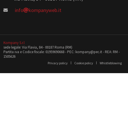
info
kompanyweb.it
Kompany S.r.l
sede legale: Via Flavia, 84 - 00187 Roma (RM)
Partita iva e Codice fiscale: 01959690668 - PEC: kompany@pec.it - REA: RM -
1505626
Privacy policy
Cookie policy
Whistleblowing